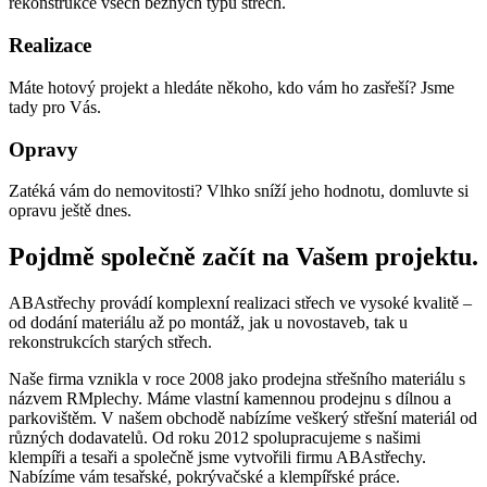
rekonstrukce všech běžných typů střech.
Realizace
Máte hotový projekt a hledáte někoho, kdo vám ho zasřeší? Jsme
tady pro Vás.
Opravy
Zatéká vám do nemovitosti? Vlhko sníží jeho hodnotu, domluvte si
opravu ještě dnes.
Pojdmě společně začít na Vašem projektu.
ABAstřechy provádí komplexní realizaci střech ve vysoké kvalitě –
od dodání materiálu až po montáž, jak u novostaveb, tak u
rekonstrukcích starých střech.
Naše firma vznikla v roce 2008 jako prodejna střešního materiálu s
názvem RMplechy. Máme vlastní kamennou prodejnu s dílnou a
parkovištěm. V našem obchodě nabízíme veškerý střešní materiál od
různých dodavatelů. Od roku 2012 spolupracujeme s našimi
klempíři a tesaři a společně jsme vytvořili firmu ABAstřechy.
Nabízíme vám tesařské, pokrývačské a klempířské práce.